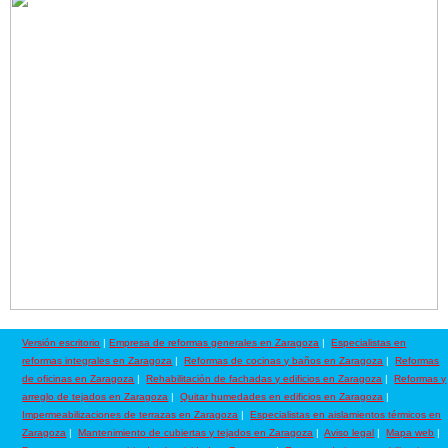
Versión escritorio
|
Empresa de reformas generales en Zaragoza
|
Especialistas en
reformas integrales en Zaragoza
|
Reformas de cocinas y baños en Zaragoza
|
Reformas
de oficinas en Zaragoza
|
Rehabilitación de fachadas y edificios en Zaragoza
|
Reformas y
arreglo de tejados en Zaragoza
|
Quitar humedades en edificios en Zaragoza
|
Impermeabilizaciones de terrazas en Zaragoza
|
Especialistas en aislamientos térmicos en
Zaragoza
|
Mantenimiento de cubiertas y tejados en Zaragoza
|
Aviso legal
|
Mapa web
|